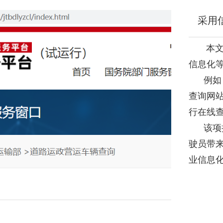
采用信
本文件
信息化
例如，
查询网
行在线
该项措
驶员带
业信息