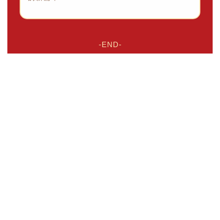
-END-
上一篇：
安智物流祝您新年快乐！
下一篇：
以案为鉴 坚守安全 ｜ 公司扎实开展5月安全生产专项整治行动
了解安智
产品服务与解决方案
科技赋能