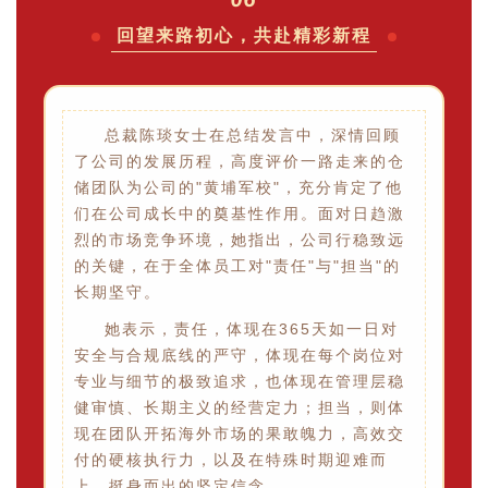
回望来路初心，共赴精彩新程
总裁陈琰女士在总结发言中，深情回顾
了公司的发展历程，高度评价一路走来的仓
储团队为公司的"黄埔军校"，充分肯定了他
们在公司成长中的奠基性作用。面对日趋激
烈的市场竞争环境，她指出，公司行稳致远
的关键，在于全体员工对"责任"与"担当"的
长期坚守。
她表示，责任，体现在365天如一日对
安全与合规底线的严守，体现在每个岗位对
专业与细节的极致追求，也体现在管理层稳
健审慎、长期主义的经营定力；担当，则体
现在团队开拓海外市场的果敢魄力，高效交
付的硬核执行力，以及在特殊时期迎难而
上、挺身而出的坚定信念。