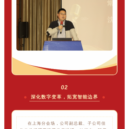
02
深化数字变革，拓宽智能边界
在上海分会场，公司副总裁、子公司佳