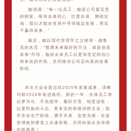
她强调："每一位员工，都是公司最宝贵
的财富。唯有全体同心、扛责在肩、脚踏实
地，我们才能在变局中寻得稳定发展，用实
干赢得未来。"
最后，她以现代管理学之父彼得・德鲁
克的名言："预测未来最好的方法，就是创造
未来"作结，勉励全体员工以更加坚定的信心
和务实的作风，共同推动公司迈向新的发展
阶段。
本次大会全面总结2025年发展成果，清晰
勾勒2026年奋进路径。新的一年，全体员工将
以梦为马、不负韶华，履职尽责、锐意进取，
以更昂扬的斗志、更务实的举措深耕主业；筑
牢安全生产防线，携手并肩、攻坚克难，在提
质增效的赛道上全速奔跑，共同绘就企业佳绩
的新篇章！