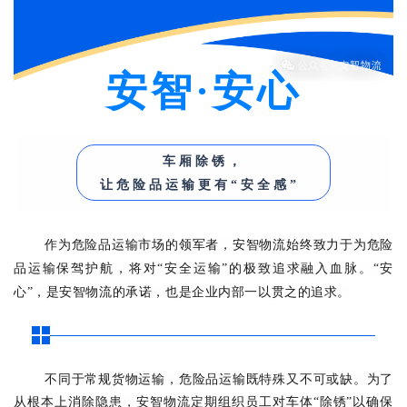
安智
·安心
车厢除锈，
让危险品运输更有
“安全感”
作为
危险品运输市场的领军者
，安智物流始终致力于
为危险
品运输保驾护航
，
将
对“安全运输”的极致追求
融入
血脉。
“安
心
”
，是安智物流的承诺，也是企业内部一以贯之的追求。
不同于常规货物运输，危险品运输既特殊又不可或缺。为了
从根本上消除隐患，安智物流
定期组织
员工对车体“除锈”以确保