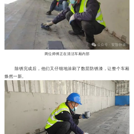
两位师傅正在清洁车厢内部
除锈完成后，他们又仔细地涂刷了数层防锈漆，
让
整
个车厢
焕然一新。